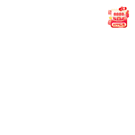
每一次更新，都是为提供更高效、更沉浸式的赛事体验而前
行。
2023年12月20日 · App v5.4.0
世界杯期间数据展示全面提速
升级数据缓存方案，应对多场赛事同时加载时的性能压
力。
对球员动态与进球动画进行了流畅度优化，适配主流网
络环境。
新增“精彩回看”模块，重点赛事集锦支持一键快速回
放。
2023年11月2日 · App v5.3.6
电竞赛事专属页上线，强化交互体验
增设“战队动态”区块，涵盖近期赛程与战力变化。
适配旧机型夜间模式，解决字体样式兼容问题。