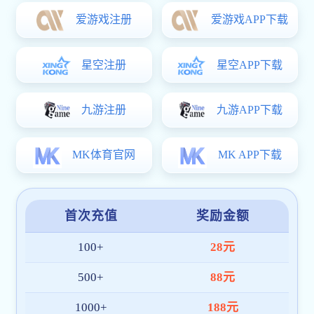
安全流程层级
访问身份控制
采用IP定位、设备识别与权限隔离，为乐鱼在线最新官